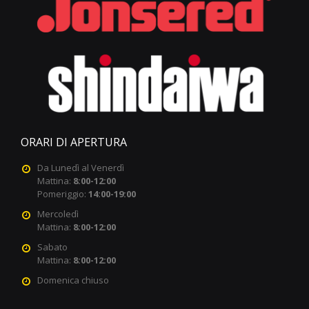
ORARI DI APERTURA
Da Lunedì al Venerdì
Mattina:
8:00-12:00
Pomeriggio:
14:00-19:00
Mercoledì
Mattina:
8:00-12:00
Sabato
Mattina:
8:00-12:00
Domenica chiuso