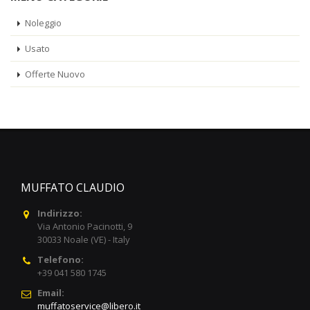
Noleggio
Usato
Offerte Nuovo
MUFFATO CLAUDIO
Indirizzo:
Via Antonio Pacinotti, 9
30033 Noale (VE) - Italy
Telefono:
+39 041 580 1745
Email:
muffatoservice@libero.it