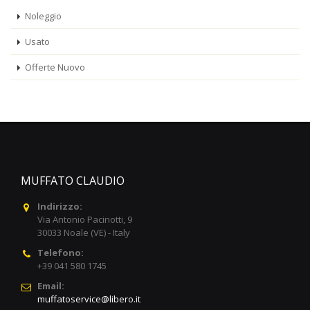
Noleggio
Usato
Offerte Nuovo
MUFFATO CLAUDIO
Indirizzo:
Via Antonio Pacinotti, 9
30033 Noale (VE) - Italy
Telefono:
+39 041 580 1745
Email:
muffatoservice@libero.it