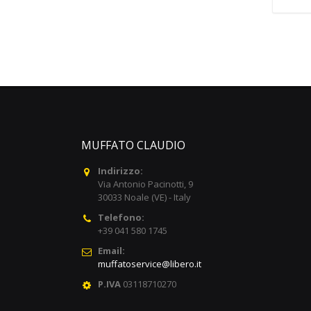
MUFFATO CLAUDIO
Indirizzo:
Via Antonio Pacinotti, 9
30033 Noale (VE) - Italy
Telefono:
+39 041 580 1745
Email:
muffatoservice@libero.it
P.IVA
03118710270