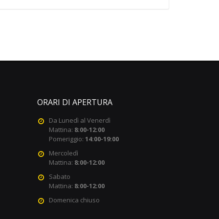
ORARI DI APERTURA
Da Lunedì al Venerdì
Mattina:
8:00-12:00
Pomeriggio:
14:00-19:00
Mercoledì
Mattina:
8:00-12:00
Sabato
Mattina:
8:00-12:00
Domenica chiuso