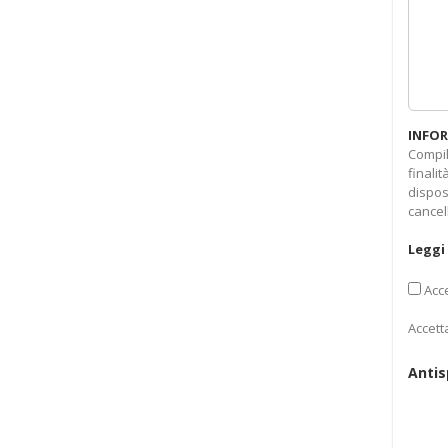
INFOR
Compil
finali
dispos
cancel
Leggi 
Acce
Accett
Anti