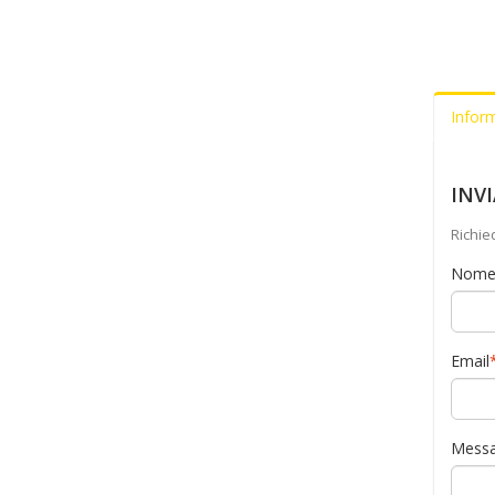
Infor
INV
Richie
Nom
Email
Messa