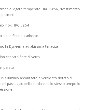
carbonio legato temperato HRC 54:56, rivestimento
o polimeri
aio inox HRC 52:54
ato con fibre di carbonio
io:
In Dyneema ad altissima tenacità
lon caricato fibre di vetro
temperato
in alluminio anodizzato e verniciato dotato di
e il passaggio della corda e nello stesso tempo lo
flessione