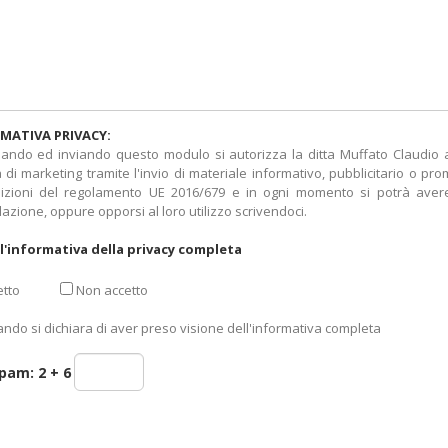
MATIVA PRIVACY:
ando ed inviando questo modulo si autorizza la ditta Muffato Claudio a t
tà di marketing tramite l'invio di materiale informativo, pubblicitario o pr
izioni del regolamento UE 2016/679 e in ogni momento si potrà avere 
lazione, oppure opporsi al loro utilizzo scrivendoci.
l'informativa della privacy completa
tto
Non accetto
ando si dichiara di aver preso visione dell'informativa completa
spam:
2 + 6