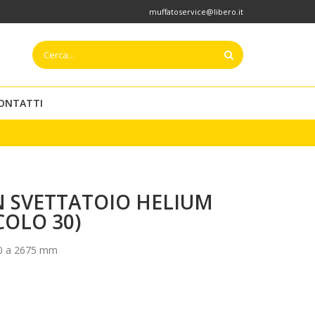
muffatoservice@libero.it
ONTATTI
 SVETTATOIO HELIUM
COLO 30)
0 a 2675 mm