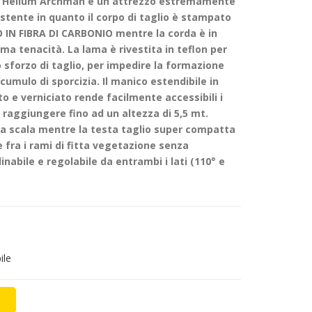
io Helium Archman è un attrezzo estremamente
stente in quanto il corpo di taglio è stampato
IN FIBRA DI CARBONIO mentre la corda è in
ma tenacità. La lama è rivestita in teflon per
lo sforzo di taglio, per impedire la formazione
ccumulo di sporcizia. Il manico estendibile in
o e verniciato rende facilmente accessibili i
da raggiungere fino ad un altezza di 5,5 mt.
lla scala mentre la testa taglio super compatta
 fra i rami di fitta vegetazione senza
linabile e regolabile da entrambi i lati (110° e
ile