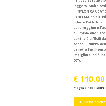
Il nuovo svettato
leggero. Molto resi
in NYLON CARICATO 
DYNEEMA ad altissi
ridurre l'attrito e 
della ruggine e l'a
alluminio anodizzat
punti più difficili 
senza l'utilizzo de
penetra facilmente
impigliarsi ed è inc
60°).
€ 110.00
Magazzino:
disponib
Torna indietro