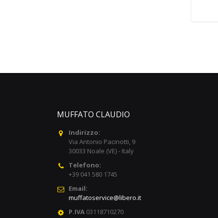
MUFFATO CLAUDIO
Indirizzo:
Via Antonio Pacinotti, 9
30033 Noale (VE) - Italy
Telefono:
+39 041 580 1745
Email:
muffatoservice@libero.it
P.IVA
03118710270