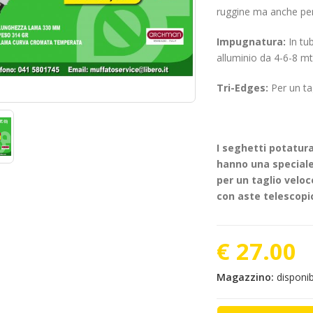
ruggine ma anche per
Impugnatura:
In tub
alluminio da 4-6-8 m
Tri-Edges:
Per un ta
I seghetti potatur
hanno una special
per un taglio veloce
con aste telescopi
€ 27.00
Magazzino:
disponib