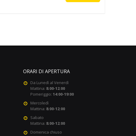
ORARI DI APERTURA
Da Lunedì al Venerdì
Mattina:
8:00-12:00
Pomeriggio:
14:00-19:00
Mercoledì
Mattina:
8:00-12:00
Sabato
Mattina:
8:00-12:00
Domenica chiuso