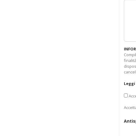
INFOR
Compil
finali
dispos
cancel
Leggi 
Acce
Accett
Anti