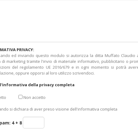
MATIVA PRIVACY:
ando ed inviando questo modulo si autorizza la ditta Muffato Claudio a t
tà di marketing tramite l'invio di materiale informativo, pubblicitario o pr
izioni del regolamento UE 2016/679 e in ogni momento si potrà avere 
lazione, oppure opporsi al loro utilizzo scrivendoci.
l'informativa della privacy completa
tto
Non accetto
ando si dichiara di aver preso visione dell'informativa completa
spam:
4 + 8