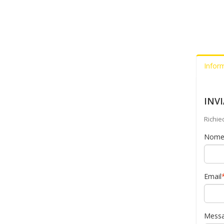
Infor
INV
Richie
Nom
Email
Messa