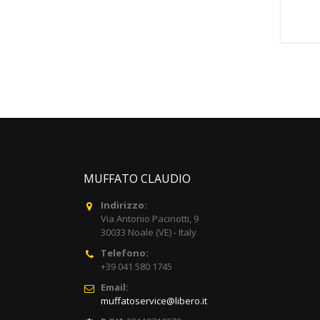
MUFFATO CLAUDIO
Indirizzo:
Via Antonio Pacinotti, 9
30033 Noale (VE) - Italy
Telefono:
+39 041 580 1745
Email:
muffatoservice@libero.it