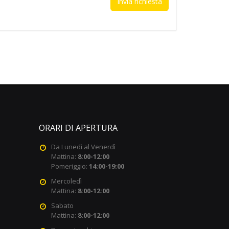
ORARI DI APERTURA
Da Lunedì al Venerdì
Mattina:
8:00-12:00
Pomeriggio:
14:00-19:00
Mercoledì
Mattina:
8:00-12:00
Sabato
Mattina:
8:00-12:00