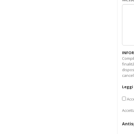
INFOR
Compil
finali
dispos
cancel
Leggi 
Acce
Accett
Anti