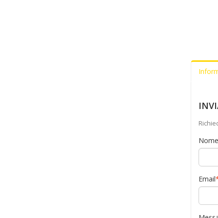
Infor
INV
Richie
Nom
Email
Messa