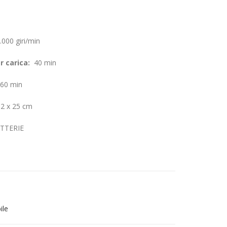
000 giri/min
r carica:
40 min
60 min
2 x 25 cm
TTERIE
ile