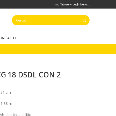
muffatoservice@libero.it
ONTATTI
CG 18 DSDL CON 2
:
31 cm
:
1,88 m
Ah - batteria al litio