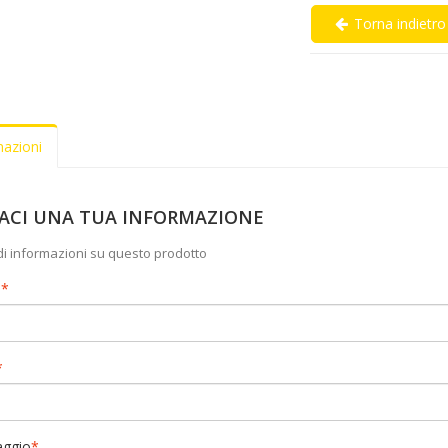
Torna indietro
mazioni
IACI UNA TUA INFORMAZIONE
di informazioni su questo prodotto
e
*
*
ggio
*