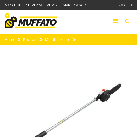
E-MAIL
MACCHINE E ATTREZZATURE PER IL GIARDINAGGIO
Home
Prodotti
Multifunzione