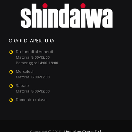
ORARI DI APERTURA
Da Lunedì al Venerdì
Mattina:
8:00-12:00
Pomeriggio:
14:00-19:00
Mercoledì
Mattina:
8:00-12:00
Sabato
Mattina:
8:00-12:00
Domenica chiuso
Copyright © 2016 -
Medialine Group S.r.l.