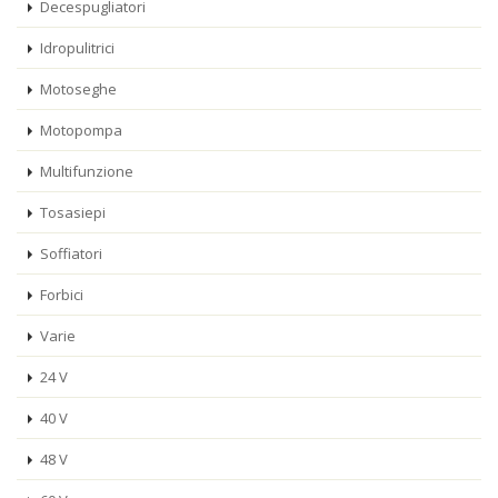
Decespugliatori
Idropulitrici
Motoseghe
Motopompa
Multifunzione
Tosasiepi
Soffiatori
Forbici
Varie
24 V
40 V
48 V