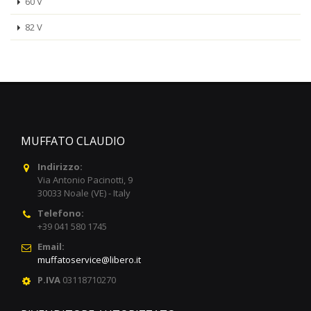
60 V
82 V
MUFFATO CLAUDIO
Indirizzo:
Via Antonio Pacinotti, 9
30033 Noale (VE) - Italy
Telefono:
+39 041 580 1745
Email:
muffatoservice@libero.it
P.IVA
03118710270