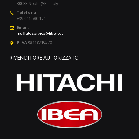
30033 Noale (VE) - Italy
Telefono:
+39 041 580 1745
Email:
muffatoservice@libero.it
P.IVA
03118710270
RIVENDITORE AUTORIZZATO