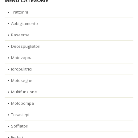
MENU CATEGORIE
Trattorini
Abbigliamento
Rasaerba
Decespugliatori
Motozappa
Idropulitrici
Motoseghe
Multifunzione
Motopompa
Tosasiepi
Soffiatori
Forbici