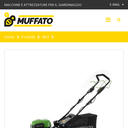
E-MAIL
MACCHINE E ATTREZZATURE PER IL GIARDINAGGIO
Home
Prodotti
48 V