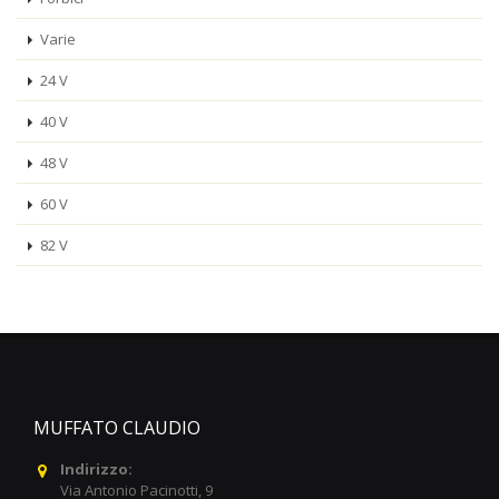
Varie
24 V
40 V
48 V
60 V
82 V
MUFFATO CLAUDIO
Indirizzo:
Via Antonio Pacinotti, 9