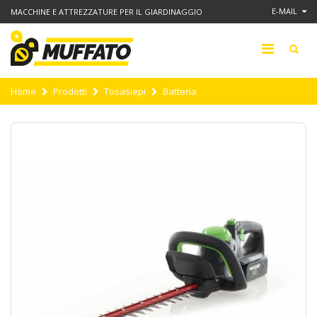
E-MAIL
MACCHINE E ATTREZZATURE PER IL GIARDINAGGIO
Home
Prodotti
Tosasiepi
Batteria