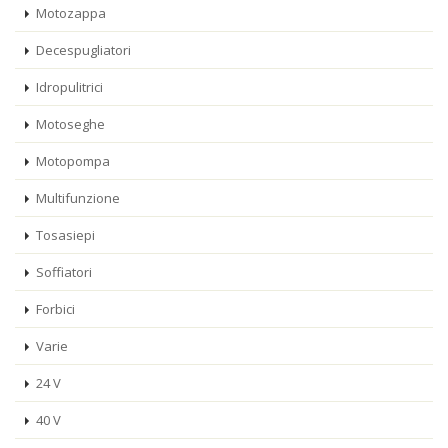
Motozappa
Decespugliatori
Idropulitrici
Motoseghe
Motopompa
Multifunzione
Tosasiepi
Soffiatori
Forbici
Varie
24 V
40 V