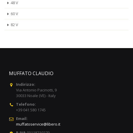
48 V
60 V
82 V
MUFFATO CLAUDIO
Indirizzo:
Via Antonio Pacinotti, 9
30033 Noale (VE) - Italy
Telefono:
+39 041 580 1745
Email:
muffatoservice@libero.it
P.IVA
03118710270