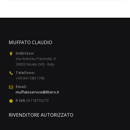
MUFFATO CLAUDIO
Indirizzo:
Via Antonio Pacinotti, 9
30033 Noale (VE) - Italy
Telefono:
+39 041 580 1745
Email:
muffatoservice@libero.it
P.IVA
03118710270
RIVENDITORE AUTORIZZATO