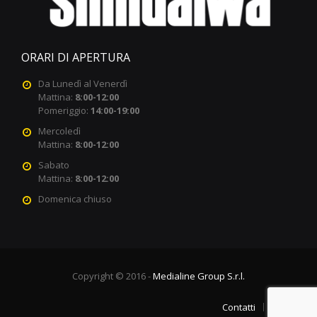
ORARI DI APERTURA
Da Lunedì al Venerdì
Mattina:
8:00-12:00
Pomeriggio:
14:00-19:00
Mercoledì
Mattina:
8:00-12:00
Sabato
Mattina:
8:00-12:00
Domenica chiuso
Copyright © 2016 -
Medialine Group S.r.l.
Contatti
Privacy