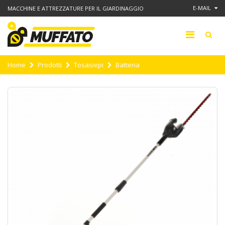
E-MAIL
MACCHINE E ATTREZZATURE PER IL GIARDINAGGIO
Home
Prodotti
Tosasiepi
Batteria