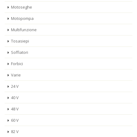
Motoseghe
Motopompa
Multifunzione
Tosasiepi
Soffiatori
Forbici
Varie
24 V
40 V
48 V
60 V
82 V