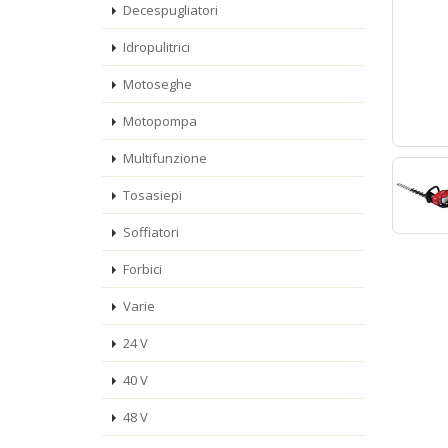
Decespugliatori
Idropulitrici
Motoseghe
Motopompa
Multifunzione
Tosasiepi
Soffiatori
Forbici
Varie
24 V
40 V
48 V