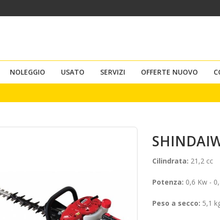
NOLEGGIO
USATO
SERVIZI
OFFERTE NUOVO
C
SHINDAIW
Cilindrata:
21,2 cc
Potenza:
0,6 Kw - 0
Peso a secco:
5,1 k