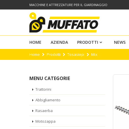
MACCHINE E ATTREZZATURE PER IL GIARDINAGGIO
HOME
AZIENDA
PRODOTTI
NEWS
Home
Prodotti
Tosasiepi
Mix
MENU CATEGORIE
Trattorini
Abbigliamento
Rasaerba
Motozappa