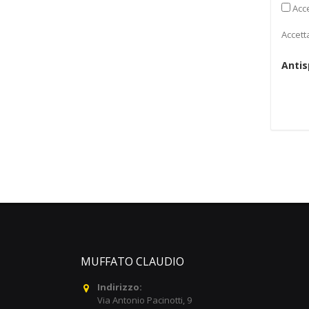
Acce
Accett
Anti
MUFFATO CLAUDIO
Indirizzo:
Via Antonio Pacinotti, 9