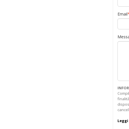
Email
Messa
INFOR
Compil
finali
dispos
cancel
Leggi 