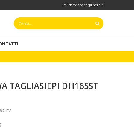
muffatoservice@libero.it
ONTATTI
A TAGLIASIEPI DH165ST
,82 CV
g