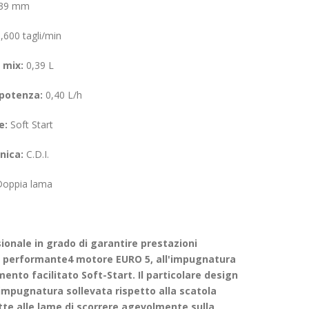
39 mm
,600 tagli/min
 mix:
0,39 L
potenza:
0,40 L/h
e:
Soft Start
nica:
C.D.I.
oppia lama
ionale in grado di garantire prestazioni
al performante4 motore EURO 5, all'impugnatura
mento facilitato Soft-Start. Il particolare design
'impugnatura sollevata rispetto alla scatola
te alle lame di scorrere agevolmente sulla