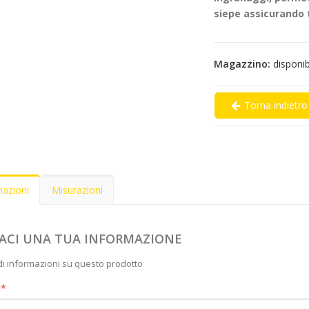
siepe assicurando 
Magazzino:
disponib
Torna indietro
mazioni
Misurazioni
IACI UNA TUA INFORMAZIONE
di informazioni su questo prodotto
e
*