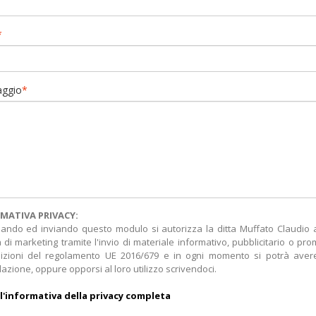
*
ggio
*
MATIVA PRIVACY:
ando ed inviando questo modulo si autorizza la ditta Muffato Claudio a t
tà di marketing tramite l'invio di materiale informativo, pubblicitario o pr
izioni del regolamento UE 2016/679 e in ogni momento si potrà avere 
lazione, oppure opporsi al loro utilizzo scrivendoci.
l'informativa della privacy completa