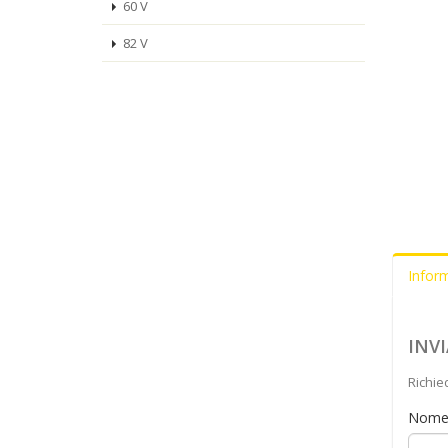
60 V
82 V
Infor
INV
Richie
Nom