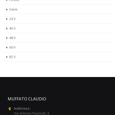
Varie
24 V
40 V
48 V
60 V
82 V
MUFFATO CLAUDIO
Indirizzo:
Via Antonio Pacinotti, 9