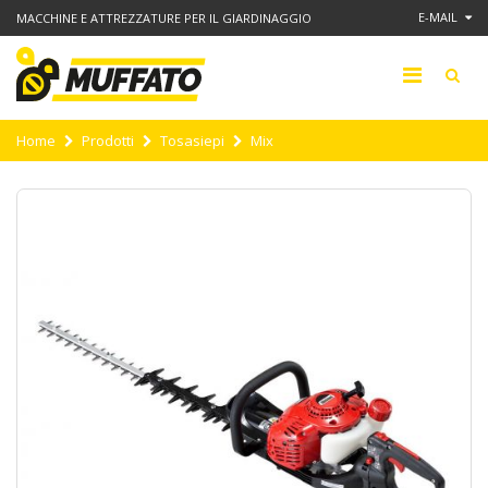
E-MAIL
MACCHINE E ATTREZZATURE PER IL GIARDINAGGIO
Home
Prodotti
Tosasiepi
Mix