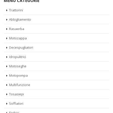
MENU CATEGORIE
Trattorini
Abbigliamento
Rasaerba
Motozappa
Decespugliatori
Idropulitrici
Motoseghe
Motopompa
Multifunzione
Tosasiepi
Soffiatori
Forbici