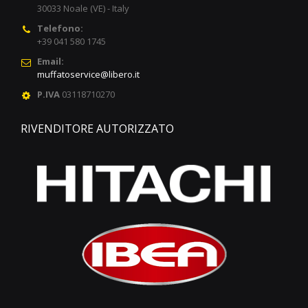
30033 Noale (VE) - Italy
Telefono:
+39 041 580 1745
Email:
muffatoservice@libero.it
P.IVA
03118710270
RIVENDITORE AUTORIZZATO