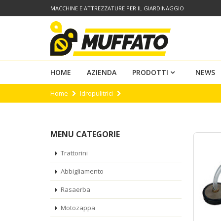
MACCHINE E ATTREZZATURE PER IL GIARDINAGGIO
HOME
AZIENDA
PRODOTTI
NEWS
Home
Idropulitrici
MENU CATEGORIE
Trattorini
Abbigliamento
Rasaerba
Motozappa