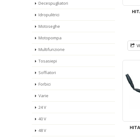
Decespugliatori
HIT
Idropulitrici
Motoseghe
Motopompa
V
Multifunzione
Tosasiepi
Soffiatori
Forbici
Varie
24 V
40 V
HITA
48 V