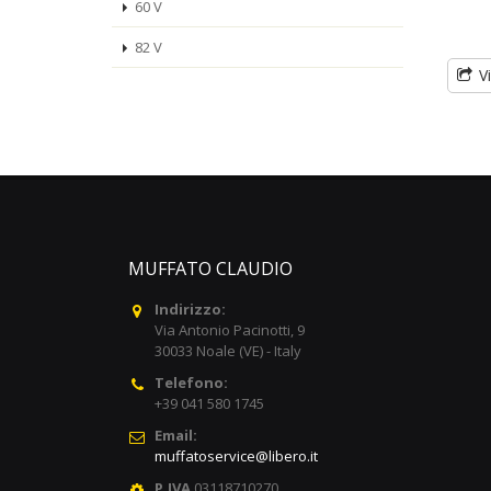
60 V
82 V
V
MUFFATO CLAUDIO
Indirizzo:
Via Antonio Pacinotti, 9
30033 Noale (VE) - Italy
Telefono:
+39 041 580 1745
Email:
muffatoservice@libero.it
P.IVA
03118710270