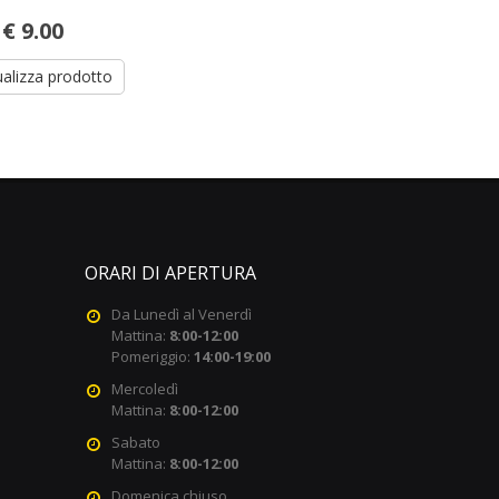
€ 9.00
ualizza prodotto
ORARI DI APERTURA
Da Lunedì al Venerdì
Mattina:
8:00-12:00
Pomeriggio:
14:00-19:00
Mercoledì
Mattina:
8:00-12:00
Sabato
Mattina:
8:00-12:00
Domenica chiuso