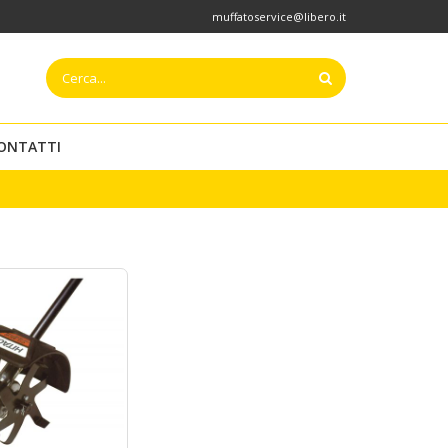
muffatoservice@libero.it
ONTATTI