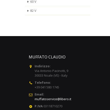
60 V
82 V
MUFFATO CLAUDIO
Indirizzo:
Via Antonio Pacinotti, 9
30033 Noale (VE) - Italy
Telefono:
+39 041 580 1745
Email:
muffatoservice@libero.it
P.IVA
03118710270