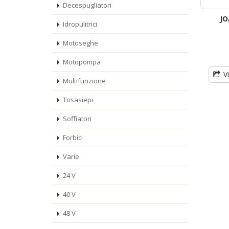
Decespugliatori
JO
Idropulitrici
Motoseghe
Motopompa
V
Multifunzione
Tosasiepi
Soffiatori
Forbici
Varie
24 V
40 V
48 V