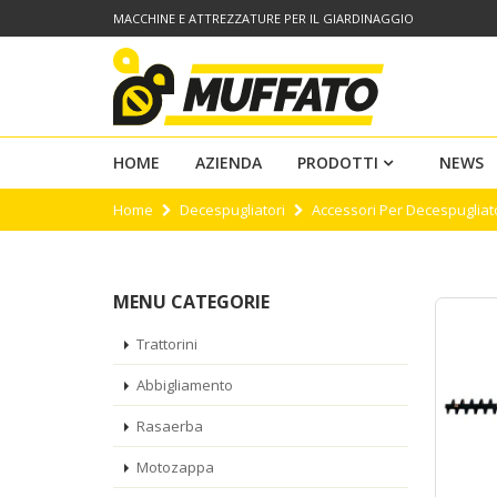
MACCHINE E ATTREZZATURE PER IL GIARDINAGGIO
HOME
AZIENDA
PRODOTTI
NEWS
Home
Decespugliatori
Accessori Per Decespugliat
MENU CATEGORIE
Trattorini
Abbigliamento
Rasaerba
Motozappa