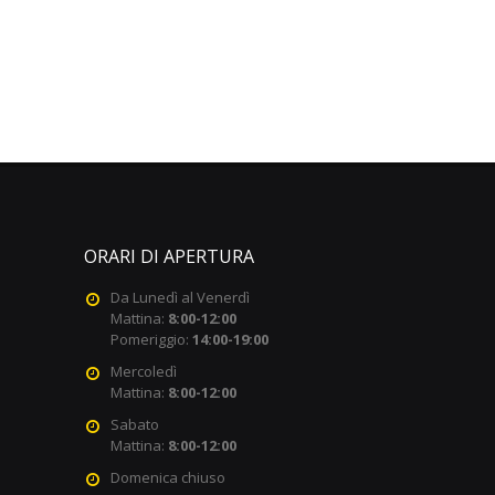
ORARI DI APERTURA
Da Lunedì al Venerdì
Mattina:
8:00-12:00
Pomeriggio:
14:00-19:00
Mercoledì
Mattina:
8:00-12:00
Sabato
Mattina:
8:00-12:00
Domenica chiuso